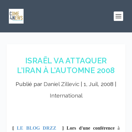
ISRAËL VA ATTAQUER
L’IRAN À L’AUTOMNE 2008
Publié par
Daniel Zillevic
|
1, Juil, 2008
|
International
[
LE BLOG DRZZ
] Lors d'une conférence
à