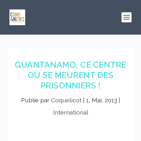
GUANTANAMO, CE CENTRE
OÙ SE MEURENT DES
PRISONNIERS !
Publié par
Coquelicot
|
1, Mai, 2013
|
International