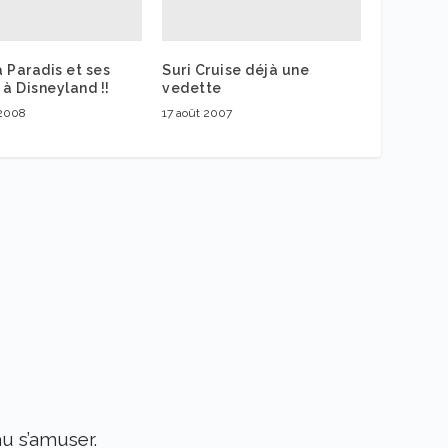
 Paradis et ses
Suri Cruise déjà une
 à Disneyland !!
vedette
 2008
17 août 2007
au s’amuser.