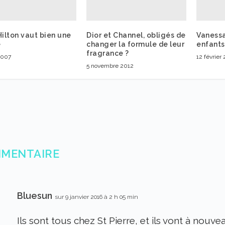
Hilton vaut bien une
Dior et Channel, obligés de
Vanessa
e
changer la formule de leur
enfants
fragrance ?
2007
12 février
5 novembre 2012
MMENTAIRE
Bluesun
sur 9 janvier 2016 à 2 h 05 min
Ils sont tous chez St Pierre, et ils vont à nouve