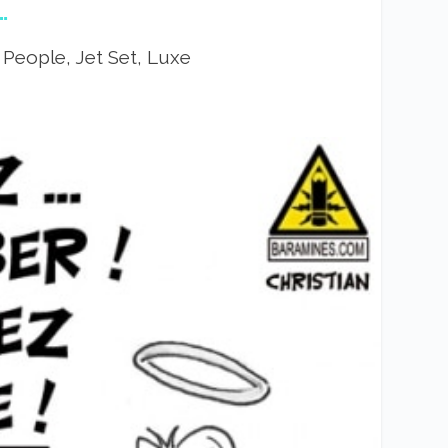
…
|
People, Jet Set, Luxe