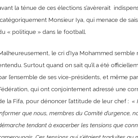
avant la ténue de ces élections s’avèrerait indispens
catégoriquement Monsieur Iya, qui menace de saisir
du « politique » dans le football.
Malheureusement, le cri d’Iya Mohammed semble n
entendu. Surtout quand on sait qu’il a été officiell
par l’ensemble de ses vice-présidents, et même par
Fédération, qui ont conjointement adressé une cor
de la Fifa, pour dénoncer l’attitude de leur chef :
« 
informer que nous, membres du Comité d’urgence, no
démarche tendant à exacerber les tensions que connaî
camerounais. Ces tensions qui s’étaient traduites au 