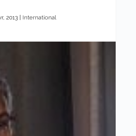
vr, 2013
|
International