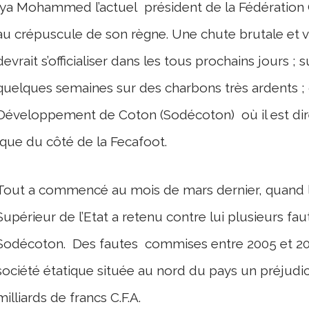
Iya Mohammed l’actuel président de la Fédération
au crépuscule de son règne. Une chute brutale et 
devrait s’officialiser dans les tous prochains jours ; 
quelques semaines sur des charbons très ardents ; 
Développement de Coton (Sodécoton) où il est dir
que du côté de la Fecafoot.
Tout a commencé au mois de mars dernier, quand l
Supérieur de l’Etat a retenu contre lui plusieurs fa
Sodécoton. Des fautes commises entre 2005 et 2010
société étatique située au nord du pays un préjudi
milliards de francs C.F.A.