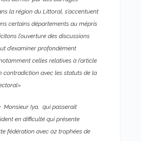
s la région du Littoral, s’accentuent
ans certains départements au mépris
icitons l’ouverture des discussions
e but d’examiner profondément
otamment celles relatives à I’article
n contradiction avec les statuts de la
ectoral»
e Monsieur Iya, qui passerait
dent en difficulté qui présente
ette fédération avec 02 trophées de