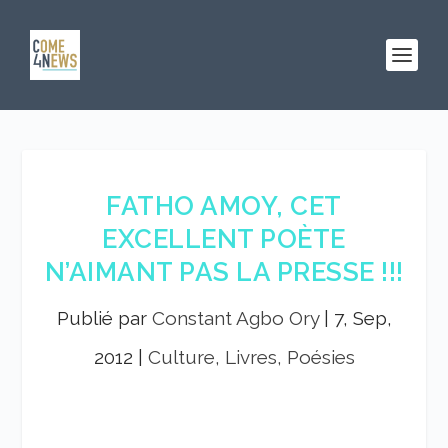
FATHO AMOY, CET
EXCELLENT POÈTE
N’AIMANT PAS LA PRESSE !!!
Publié par
Constant Agbo Ory
|
7, Sep,
2012
|
Culture, Livres, Poésies