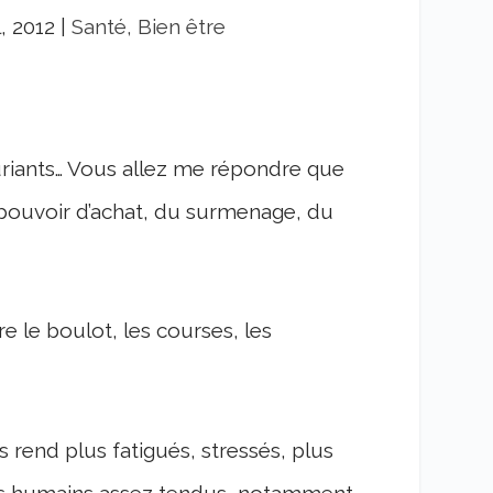
l, 2012
|
Santé, Bien être
riants… Vous allez me répondre que
du pouvoir d’achat, du surmenage, du
re le boulot, les courses, les
rend plus fatigués, stressés, plus
orts humains assez tendus, notamment