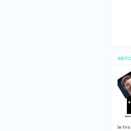
ARTI
le tri