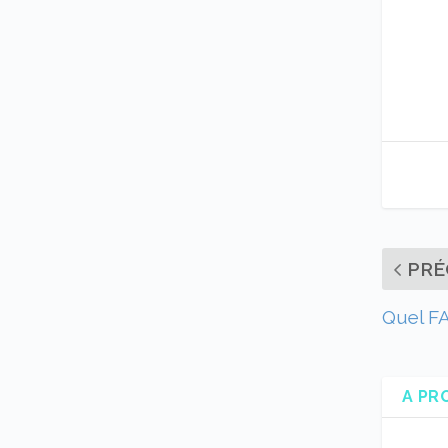
PRÉ
Quel FA
A PR