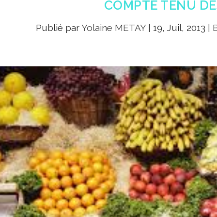
COMPTE TENU DES
Publié par
Yolaine METAY
|
19, Juil, 2013
|
B