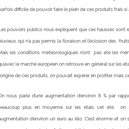
parfois difficile de pouvoir faire le plein de ces produits frais s
Les pouvoirs publics nous expliquent que ces hausses sont e
pluvieux, qui n’a pas permis la floraison et l’éclosion des
frui
Mais les conditions météorologiques n’ont
pas été les mê
qu’avec le marché européen on retrouve en général sur les éta
l’origine de ces produits, on pouvait espérer en profiter, mais c
On nous parle d’une augmentation d’environ 8 % par rapport
beaucoup plus en moyenne sur les étals cet été,
on 
augmentation d’environ un euro au kilo. C’est énorme et on 