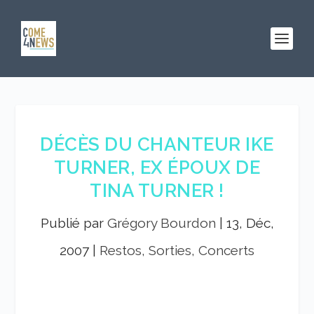
DÉCÈS DU CHANTEUR IKE
TURNER, EX ÉPOUX DE
TINA TURNER !
Publié par
Grégory Bourdon
|
13, Déc,
2007
|
Restos, Sorties, Concerts