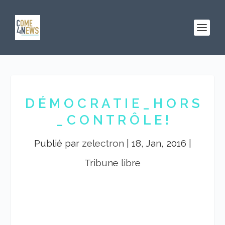
D É M O C R A T I E _ H O R S
_ C O N T R Ô L E !
Publié par
zelectron
|
18, Jan, 2016
|
Tribune libre