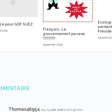
Ecologie
ze pour GDF SUEZ
perdant
Français… Le
 2009
Préside
gouvernement pavane
25 avril 2
!!!!!!!!!!!
19 janvier 2015
MMENTAIRE
Thomas46954
sur 7 juillet 2008 à 20 h 52 min