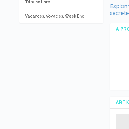
Tribune libre
Espionn
secrèt
Vacances, Voyages, Week End
A PR
ARTI