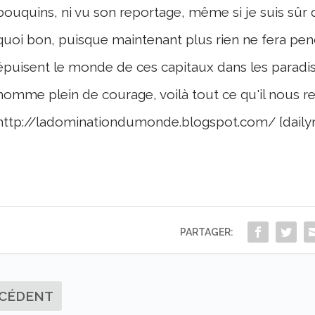
bouquins, ni vu son reportage, même si je suis sûr d
quoi bon, puisque maintenant plus rien ne fera penc
épuisent le monde de ces capitaux dans les paradis
homme plein de courage, voilà tout ce qu'il nous r
http://ladominationdumonde.blogspot.com/ {daily
PARTAGER:
CÉDENT