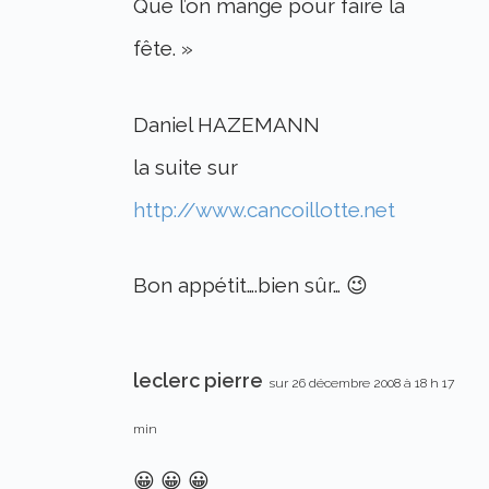
Que l’on mange pour faire la
fête. »
Daniel HAZEMANN
la suite sur
http://www.cancoillotte.net
Bon appétit….bien sûr… 😉
leclerc pierre
sur 26 décembre 2008 à 18 h 17
min
😀 😀 😀