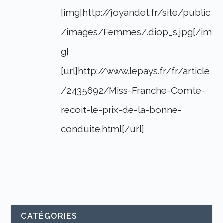
[img]http://joyandet.fr/site/public
/images/Femmes/.diop_s.jpg[/im
g]
[url]http://www.lepays.fr/fr/article
/2435692/Miss-Franche-Comte-
recoit-le-prix-de-la-bonne-
conduite.html[/url]
CATÉGORIES