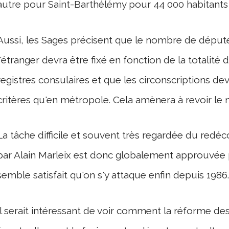
autre pour Saint-Barthélémy pour 44 000 habitants 
Aussi, les Sages précisent que le nombre de député
l'étranger devra être fixé en fonction de la totalité d
registres consulaires et que les circonscriptions d
critères qu'en métropole. Cela amènera à revoir le 
La tâche difficile et souvent très regardée du red
par Alain Marleix est donc globalement approuvée pa
semble satisfait qu'on s'y attaque enfin depuis 1986.
Il serait intéressant de voir comment la réforme des 