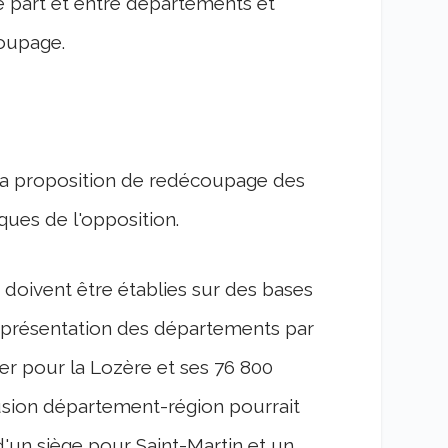
 part et entre départements et
coupage.
 la proposition de redécoupage des
iques de l'opposition.
 doivent être établies sur des bases
eprésentation des départements par
er pour la Lozère et ses 76 800
 fusion département-région pourrait
'un siège pour Saint-Martin et un