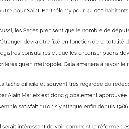
autre pour Saint-Barthélémy pour 44 000 habitants 
Aussi, les Sages précisent que le nombre de député
l'étranger devra être fixé en fonction de la totalité d
registres consulaires et que les circonscriptions d
critères qu'en métropole. Cela amènera à revoir le 
La tâche difficile et souvent très regardée du red
par Alain Marleix est donc globalement approuvée pa
semble satisfait qu'on s'y attaque enfin depuis 1986.
Il serait intéressant de voir comment la réforme des 