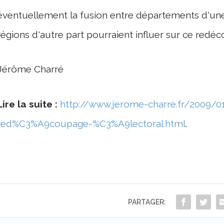
éventuellement la fusion entre départements d'une
régions d'autre part pourraient influer sur ce redé
Jérôme Charré
Lire la suite :
http://www.jerome-charre.fr/2009/01
red%C3%A9coupage-%C3%A9lectoral.html
.
PARTAGER: