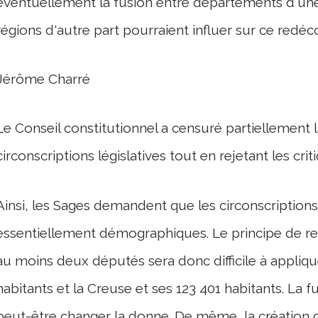
éventuellement la fusion entre départements d'une
régions d'autre part pourraient influer sur ce redé
Jérôme Charré
Le Conseil constitutionnel a censuré partiellement
circonscriptions législatives tout en rejetant les crit
Ainsi, les Sages demandent que les circonscriptions
essentiellement démographiques. Le principe de r
au moins deux députés sera donc difficile à appliqu
habitants et la Creuse et ses 123 401 habitants. La
peut-être changer la donne. De même, la création d