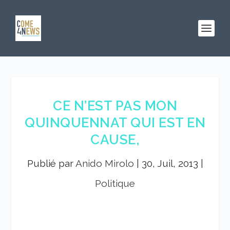
CE N’EST PAS MON
QUINQUENNAT QUI EST EN
CAUSE,
Publié par
Anido Mirolo
|
30, Juil, 2013
|
Politique