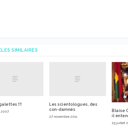
CLES SIMILAIRES
galettes !!!
Les scientologues, des
con-damnés
Blaise 
r 2007
il ente
27 novembre 2011
25 juillet 