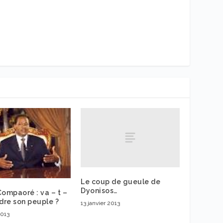
Le coup de gueule de
Dyonisos…
Compaoré : va – t –
ndre son peuple ?
13 janvier 2013
2013