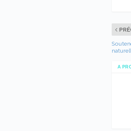
PRÉ
Soutene
naturell
A PR