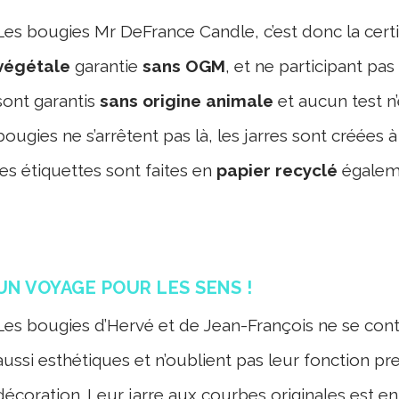
Les bougies Mr DeFrance Candle, c’est donc la cert
végétale
garantie
sans OGM
, et ne participant pa
sont garantis
sans origine animale
et aucun test n’
bougies ne s’arrêtent pas là, les jarres sont créées à
les étiquettes sont faites en
papier recyclé
égalem
UN VOYAGE POUR LES SENS !
Les bougies d’Hervé et de Jean-François ne se conte
aussi esthétiques et n’oublient pas leur fonction pr
décoration. Leur jarre aux courbes originales est en