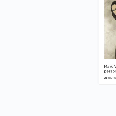
Marc V
perso
21 févri