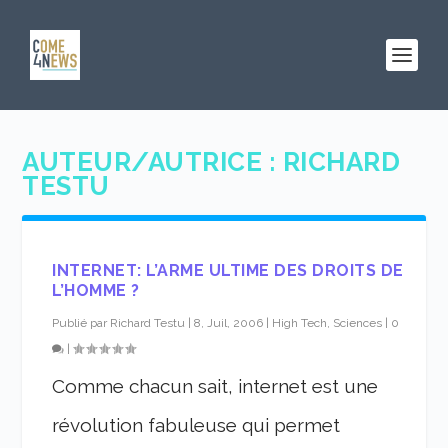
AUTEUR/AUTRICE :
RICHARD
TESTU
INTERNET: L’ARME ULTIME DES DROITS DE
L’HOMME ?
Publié par
Richard Testu
|
8, Juil, 2006
|
High Tech, Sciences
|
0
|
Comme chacun sait, internet est une
révolution fabuleuse qui permet