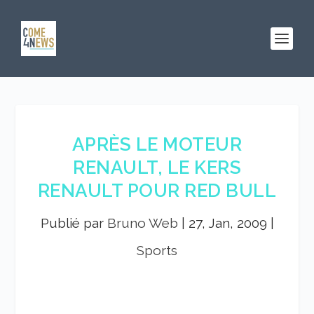
APRÈS LE MOTEUR
RENAULT, LE KERS
RENAULT POUR RED BULL
Publié par
Bruno Web
|
27, Jan, 2009
|
Sports