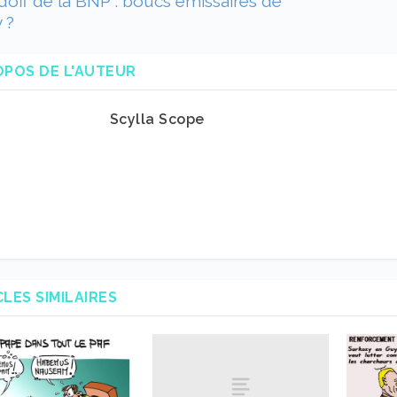
off de la BNP : boucs émissaires de
 ?
OPOS DE L'AUTEUR
Scylla Scope
CLES SIMILAIRES