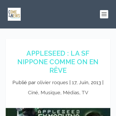
APPLESEED : LA SF
NIPPONE COMME ON EN
RÊVE
Publié par
olivier roques
|
17, Juin, 2013
|
Ciné, Musique, Médias, TV