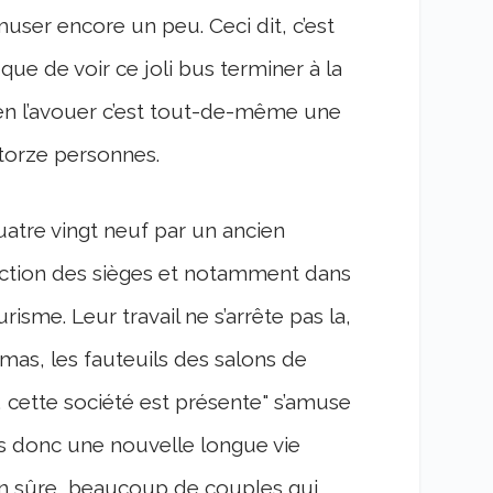
user encore un peu. Ceci dit, c’est
e de voir ce joli bus terminer à la
bien l’avouer c’est tout-de-même une
atorze personnes.
uatre vingt neuf par un ancien
fection des sièges et notamment dans
isme. Leur travail ne s’arrête pas la,
mas, les fauteuils des salons de
s, cette société est présente" s’amuse
s donc une nouvelle longue vie
en sûre, beaucoup de couples qui