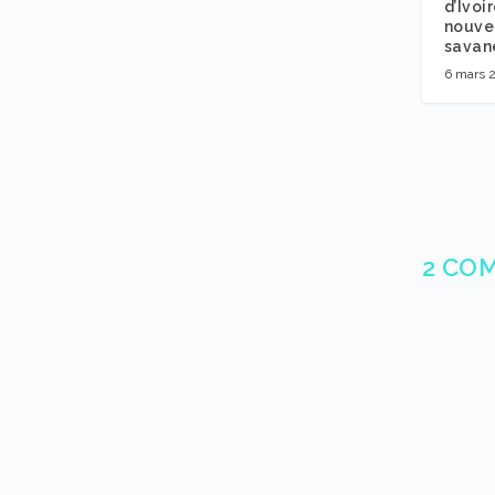
d’Ivoir
nouvel
savan
6 mars 
2 CO