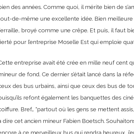
bien des années. Comme quoi, il mérite bien de s’am
tout-de-même une excellente idée. Bien meilleure qu
ferraille, broyé comme une crêpe. Et puis, il faut 
fierté pour l’entreprise Moselle Est qui emploie qu
Cette entreprise avait été crée en mille neuf cent q
mineur de fond. Ce dernier s’était lancé dans la ré
ceux des bus urbains, ainsi que ceux des bus de tour
puisqu’ils refont également les banquettes des ciné
coiffure. Bref… "partout où les gens se mettent assi
à dire cet ancien mineur Fabien Boetsch. Souhaiton
encore à ce merveilleux bus qui rendra heureux, j’