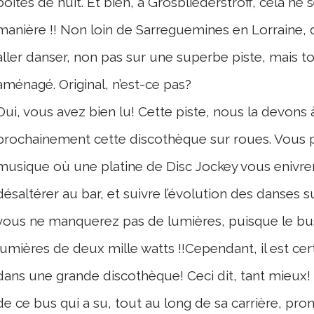
boites de nuit. Et bien, à Grosbliederstroff, cela n
manière !! Non loin de Sarreguemines en Lorraine
aller danser, non pas sur une superbe piste, mais 
aménagé. Original, n’est-ce pas?
Oui, vous avez bien lu! Cette piste,
nous la devons à 
prochainement cette discothèque sur roues. Vous p
musique où une platine de Disc Jockey vous enivr
désaltérer au bar, et suivre l’évolution des danses 
vous ne manquerez pas de lumières, puisque le bus
lumières de deux mille watts !!Cependant, il est ce
dans une grande discothèque! Ceci dit, tant mieux!
de ce bus qui a su, tout au long de sa carrière, pr