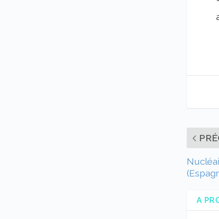
PRÉ
Nucléai
(Espag
A PR