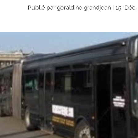
Publié par
geraldine grandjean
|
15, Déc,