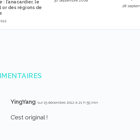
30 septembre 2008
e : l’anacardier, le
28 septe
 or des régions de
e
2012
MMENTAIRES
YingYang
sur 15 décembre 2012 à 21 h 55 min
C’est original !