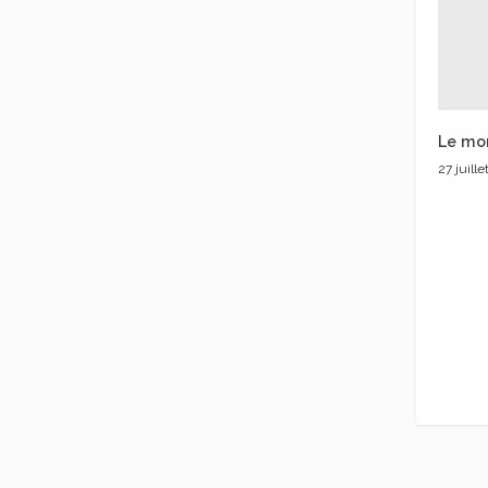
Le mo
27 juille