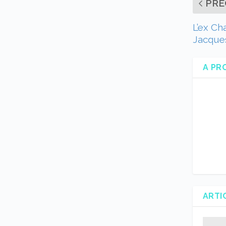
PRÉ
L’ex C
Jacques
A PR
ARTI