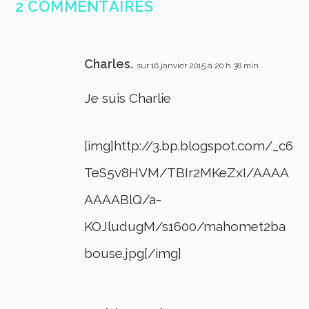
2 COMMENTAIRES
Charles.
sur 16 janvier 2015 à 20 h 38 min
Je suis Charlie
[img]http://3.bp.blogspot.com/_c6
TeS5v8HVM/TBIr2MKeZxI/AAAA
AAAABlQ/a-
KOJludugM/s1600/mahomet2ba
bouse.jpg[/img]