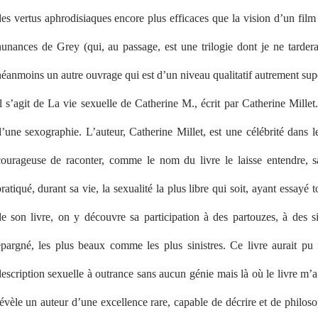
es vertus aphrodisiaques encore plus efficaces que la vision d’un film 
nunances de Grey (qui, au passage, est une trilogie dont je ne tardera
éanmoins un autre ouvrage qui est d’un niveau qualitatif autrement supé
l s’agit de La vie sexuelle de Catherine M., écrit par Catherine Millet
’une sexographie. L’auteur, Catherine Millet, est une célébrité dans le
courageuse de raconter, comme le nom du livre le laisse entendre, sa 
ratiqué, durant sa vie, la sexualité la plus libre qui soit, ayant essayé 
de son livre, on y découvre sa participation à des partouzes, à des s
épargné, les plus beaux comme les plus sinistres. Ce livre aurait pu 
escription sexuelle à outrance sans aucun génie mais là où le livre m’a 
évèle un auteur d’une excellence rare, capable de décrire et de philosop