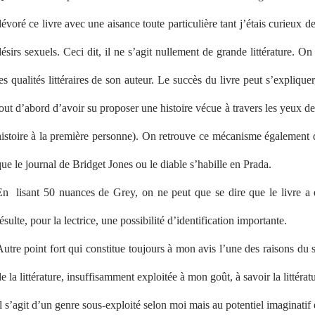
évoré ce livre avec une aisance toute particulière tant j’étais curieux
ésirs sexuels. Ceci dit, il ne s’agit nullement de grande littérature. On
es qualités littéraires de son auteur. Le succès du livre peut s’explique
out d’abord d’avoir su proposer une histoire vécue à travers les yeux de
histoire à la première personne). On retrouve ce mécanisme également d
ue le journal de Bridget Jones ou le diable s’habille en Prada.
En
lisant 50 nuances de Grey, on ne peut que se dire que le livre a
ésulte, pour la lectrice, une possibilité d’identification importante.
utre point fort qui constitue toujours à mon avis l’une des raisons du s
e la littérature, insuffisamment exploitée à mon goût, à savoir la littérat
l s’agit d’un genre sous-exploité selon moi mais au potentiel imaginatif 