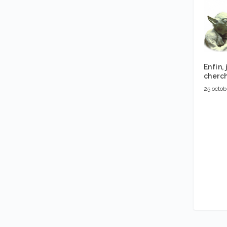
Enfin,
cherch
25 octob