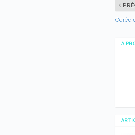
PRÉ
Corée d
A PR
ARTI