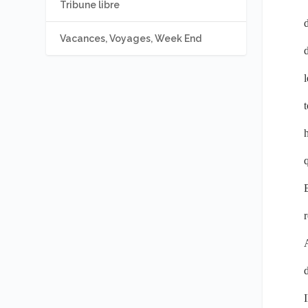
Tribune libre
d
Vacances, Voyages, Week End
d
l
t
q
r
A
d
I